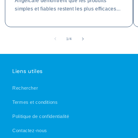
Angelcare démontrent que les produits
simples et fiables restent les plus efficaces...
de
1
/
4
Liens utiles
Rechercher
Termes et conditions
Politique de confidentialité
Contactez-nous